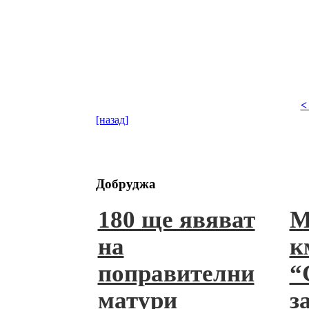
<
[назад]
Добруджа
180 ще явяват
М
на
к
поправителни
“
матури
з