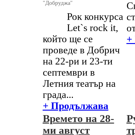
"Добруджа"
С
Рок конкурса
с
Let`s rock it,
от
който ще се
+
проведе в Добрич
на 22-ри и 23-ти
септември в
Летния театър на
града...
+ Продължава
Времето на 28-
Р
ми август
т