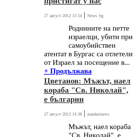
пристигат у нас
|
27 август 2012 15:54
News. bg
Роднините на петте
израелци, убити при
самоубийствен
атентат в Бургас са отлетели
от Израел за посещение в...
+ Продължава
Цветанов: Мъжът, наел
кораба "Св. Николай",
е българин
|
27 август 2012 14:38
standartnews
Мъжът, наел кораба
"Св. Николай", е