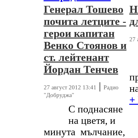
Генерал Тошево
Н
почита летците -
д
герои капитан
27 
Венко Стоянов и
ст. лейтенант
Йордан Тенчев
п
|
на
27 август 2012 13:41
Радио
"Добруджа"
+
С поднасяне
на цветя, и
минута мълчание,