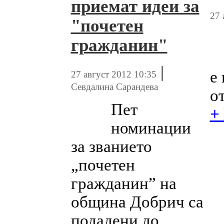
приемат идеи за
27 
"почетен
гражданин"
|
е
27 август 2012 10:35
Севдалина Сарандева
о
Пет
+
номинации
за званието
„почетен
гражданин” на
община Добрич са
подадени до