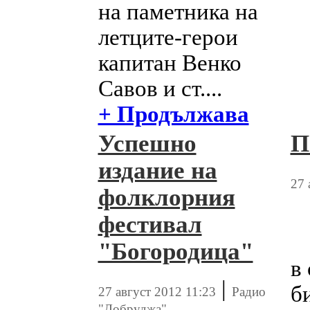
на паметника на
летците-герои
капитан Венко
Савов и ст....
+ Продължава
Успешно
П
издание на
27 
фолклорния
фестивал
"Богородица"
в
|
би
27 август 2012 11:23
Радио
"Добруджа"