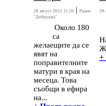
|
28 август 2012 11:26
Радио
28 
"Добруджа"
Около 180
са
Н
желаещите да се
Ж
явят на
+
поправителните
матури в края на
месеца. Това
съобщи в ефира
на...