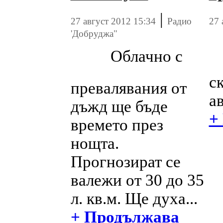
|
27 август 2012 15:34
Радио
27 
'Добруджа"
Облачно с
ск
превалявания от
а
дъжд ще бъде
+
времето през
нощта.
Прогнозират се
валежи от 30 до 35
л. кв.м. Ще духа...
+ Продължава