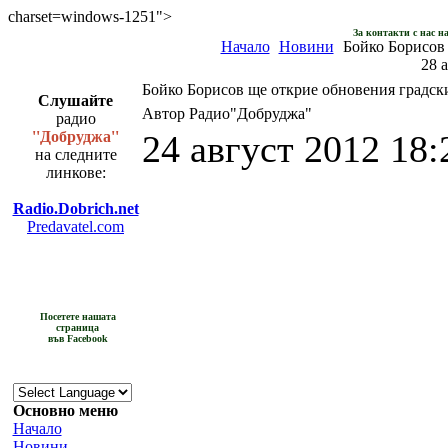
charset=windows-1251">
За контакти с нас н
Начало
Новини
Бойко Борисов 
28 
Бойко Борисов ще открие обновения градск
Слушайте
Автор Радио"Добруджа"
радио
''Добруджа''
24 август 2012 18:
на следните
линкове:
Radio.Dobrich.net
Predavatel.com
Посетете нашата
страница
във Facebook
Основно меню
Начало
Новини