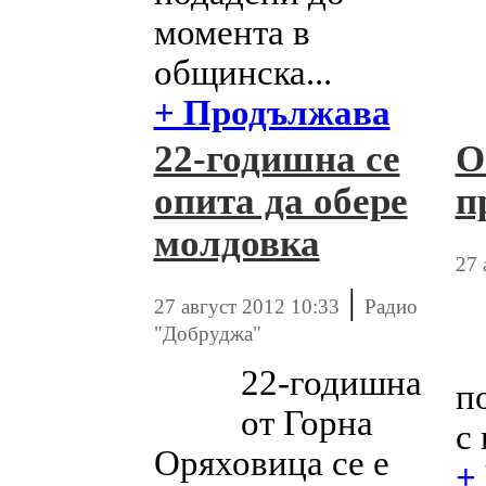
момента в
общинска...
+ Продължава
22-годишна се
О
опита да обере
п
молдовка
27 
|
27 август 2012 10:33
Радио
"Добруджа"
22-годишна
п
от Горна
с 
Оряховица се е
+