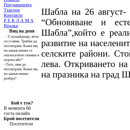
Предаванията
Шабла на 26 август- 
Търсене
Контакти
“Обновяване и ест
Р Е К Л А М А
Връзки
Шабла”,който е реал
Виц на деня
- Слушайдъще, вече
развитие на населенит
си голяма. Трябва да
поговорим. Кажи ми,
по какъв начин се
селските райони. Ст
оказахатвои снимки в
порносайт?
лева. Откриването на
- Тате, ами да
поговорим. Кажи ми,
на празника на град Ш
по какъв начин
разбра?
Кой е тук?
В момента 66
госта онлайн
Брой посетители
Посетители