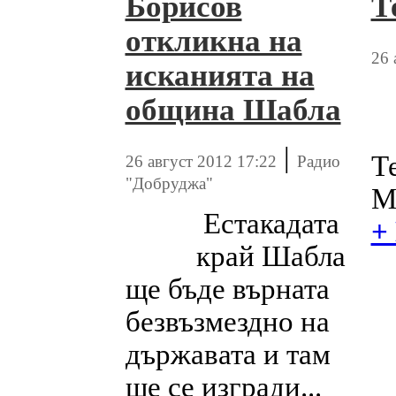
Борисов
Т
откликна на
26 
исканията на
община Шабла
|
Т
26 август 2012 17:22
Радио
"Добруджа"
М
Естакадата
+
край Шабла
ще бъде върната
безвъзмездно на
държавата и там
ще се изгради...