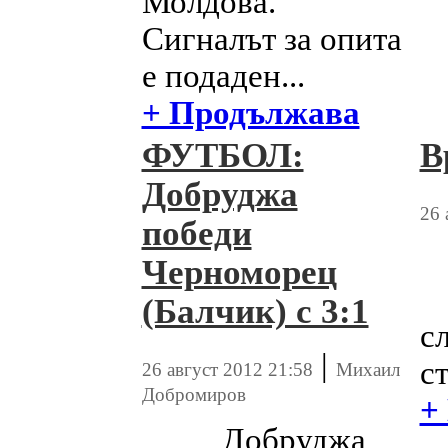
Молдова.
Сигналът за опита
е подаден...
+ Продължава
ФУТБОЛ:
В
Добруджа
26 
победи
Черноморец
(Балчик) с 3:1
с
|
ст
26 август 2012 21:58
Михаил
Добромиров
+
Добруджа