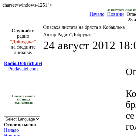
charset=windows-1251">
За контакти с нас н
Начало
Новини
Опас
28 
Опасаха листата на бряста в Кобаклъка
Слушайте
Автор Радио"Добруджа"
радио
''Добруджа''
24 август 2012 18:
на следните
линкове:
Radio.Dobrich.net
Predavatel.com
Оп
К
Посетете нашата
страница
бр
във Facebook
се
г
Основно меню
Начало
Новини