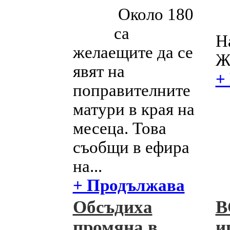
Около 180
са
Н
желаещите да се
Ж
явят на
+
поправителните
матури в края на
месеца. Това
съобщи в ефира
на...
+ Продължава
Обсъдиха
В
промяна в
и