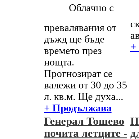
Облачно с
ск
превалявания от
а
дъжд ще бъде
+
времето през
нощта.
Прогнозират се
валежи от 30 до 35
л. кв.м. Ще духа...
+ Продължава
Генерал Тошево
Н
почита летците -
д