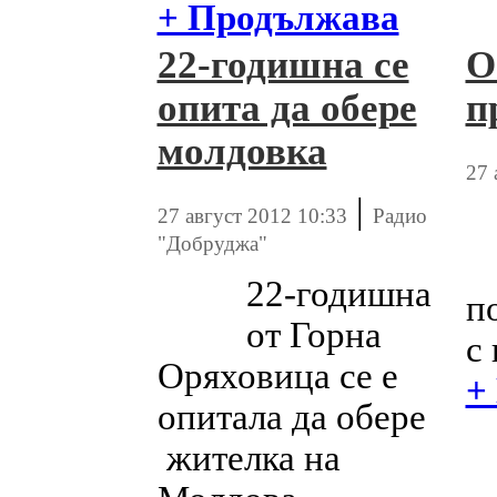
+ Продължава
22-годишна се
О
опита да обере
п
молдовка
27 
|
27 август 2012 10:33
Радио
"Добруджа"
22-годишна
п
от Горна
с 
Оряховица се е
+
опитала да обере
жителка на