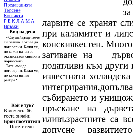
до
Предаванията
з
Търсене
Контакти
ларвите се хранят сл
Р Е К Л А М А
Връзки
при каламитет и липс
Виц на деня
- Слушайдъще, вече
конскиякестен. Много
си голяма. Трябва да
поговорим. Кажи ми,
по какъв начин се
загиване на
дърво
оказахатвои снимки в
порносайт?
податливи към други 
- Тате, ами да
поговорим. Кажи ми,
известната холандск
по какъв начин
разбра?
интегрирания,допъл
събирането и унищожа
Кой е тук?
пръскане на дървет
В момента 66
госта онлайн
иливъзрастните са вс
Брой посетители
Посетители
допусне развитие