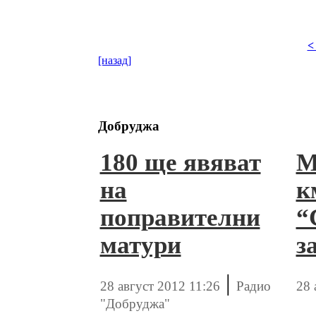
<
[назад]
Добруджа
180 ще явяват
М
на
к
поправителни
“
матури
з
|
28 август 2012 11:26
Радио
28 
"Добруджа"