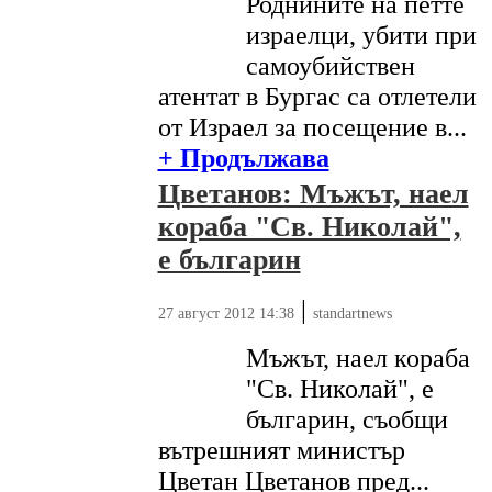
Роднините на петте
израелци, убити при
самоубийствен
атентат в Бургас са отлетели
от Израел за посещение в...
+ Продължава
Цветанов: Мъжът, наел
кораба "Св. Николай",
е българин
|
27 август 2012 14:38
standartnews
Мъжът, наел кораба
"Св. Николай", е
българин, съобщи
вътрешният министър
Цветан Цветанов пред...