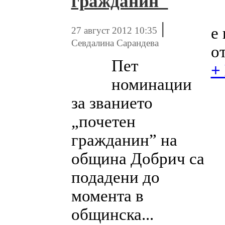
гражданин"
|
е
27 август 2012 10:35
Севдалина Сарандева
о
Пет
+
номинации
за званието
„почетен
гражданин” на
община Добрич са
подадени до
момента в
общинска...