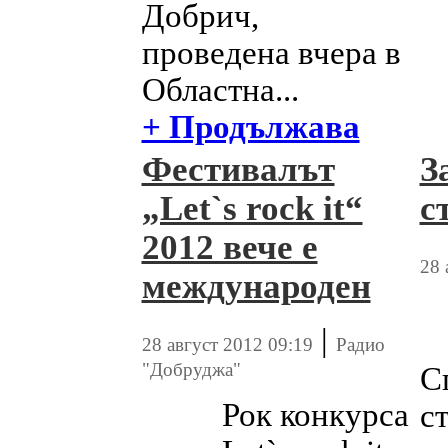
Добрич,
проведена вчера в
Областна...
+ Продължава
Фестивалът
З
„Let`s rock it“
с
2012 вече е
28 
международен
|
28 август 2012 09:19
Радио
"Добруджа"
С
Рок конкурса
с