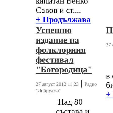
капитан Венко
Савов и ст....
+ Продължава
Успешно
П
издание на
27 
фолклорния
фестивал
"Богородица"
в
|
би
27 август 2012 11:23
Радио
"Добруджа"
+
Над 80
състава и