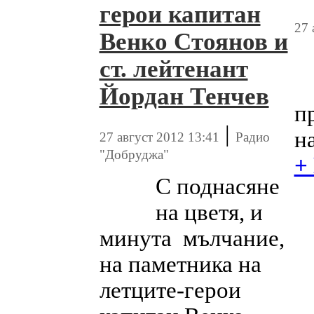
герои капитан
27 
Венко Стоянов и
ст. лейтенант
Йордан Тенчев
п
|
на
27 август 2012 13:41
Радио
"Добруджа"
+
С поднасяне
на цветя, и
минута мълчание,
на паметника на
летците-герои