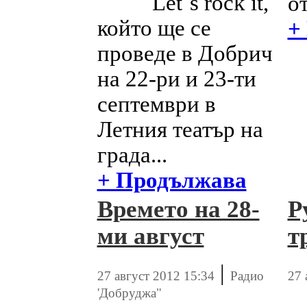
Let`s rock it,
от
който ще се
+
проведе в Добрич
на 22-ри и 23-ти
септември в
Летния театър на
града...
+ Продължава
Времето на 28-
Р
ми август
т
|
27 август 2012 15:34
Радио
27 
'Добруджа"