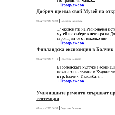
По традиция, малко...
+ Продължава
Добрич ще има свой Музей на отк
|
03 август 2012 13:04
Севдалина Сарандева
17 експонати на Регионален ист
музей ще събере в центъра на Д
строящият се от няколко дни...
+ Продължава
Финландска експозиция в Балчик
|
03 август 2012 11:11
Радостина Великова
Европейската културна асоциац
покана за гостуване в Художеств
в гр. Балчик. Изложбата...
+ Продължава
Училищните ремонти свършват пр
септември
|
03 август 2012 10:35
Радостина Великова