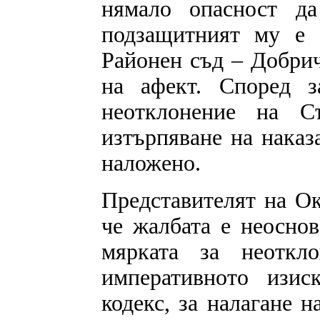
нямало опасност да
подзащитният му е 
Районен съд – Добрич
на афект. Според з
неотклонение на С
изтърпяване на наказ
наложено.
Представителят на Ок
че жалбата е неоснов
мярката за неотк
императивното изис
кодекс, за налагане 