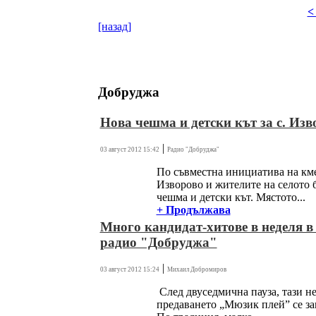
<
[назад]
Добруджа
Нова чешма и детски кът за с. Изв
|
03 август 2012 15:42
Радио "Добруджа"
По съвместна инициатива на кме
Изворово и жителите на селото 
чешма и детски кът. Мястото...
+ Продължава
Много кандидат-хитове в неделя в
радио "Добруджа"
|
03 август 2012 15:24
Михаил Добромиров
След двуседмична пауза, тази н
предаването „Мюзик плей” се за