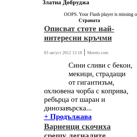
Златна Добруджа
OOPS. Your Flash player is missing o
Страната
Описват стоте най-
интересни кръчми
|
03 август 2012 13:18
Moreto.com
Сини сливи с бекон,
мекици, страдащи
от гигантизъм,
охлювена чорба с коприва,
ребърца от шаран и
динозавърска...
+ Продължава
Варненци скочиха
срещу легналите