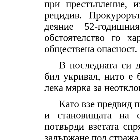
при престъпление, 
рецидив. Прокуроръ
деяние 52-годишн
обстоятелство го х
обществена опасност.
В последната си д
бил укривал, нито е 
лека мярка за неоткло
Като взе предвид п
и становищата на 
потвърди взетата сп
задържане под стража