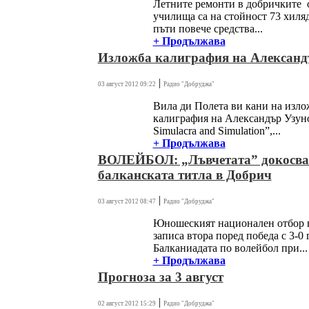
Летните ремонти в добричките
училища са на стойност 73 хиляд
пъти повече средства...
+ Продължава
Изложба калиграфия на Александ
|
03 август 2012 09:22
Радио "Добруджа"
Вила ди Полета ви кани на изло
калиграфия на Александър Узун
Simulacra and Simulation”,...
+ Продължава
ВОЛЕЙБОЛ: „Лъвчетата” докосва
балканската титла в Добрич
|
03 август 2012 08:47
Радио "Добруджа"
Юношеският национален отбор 
записа втора поред победа с 3-0 
Балканиадата по волейбол при...
+ Продължава
Прогноза за 3 август
|
02 август 2012 15:29
Радио "Добруджа"