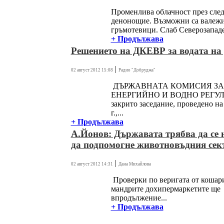
Променлива облачност през сле
денонощие. Възможни са валежи
гръмотевици. Слаб Северозападен
+ Продължава
Решението на ДКЕВР за водата на
|
02 август 2012 15:08
Радио "Добруджа"
ДЪРЖАВНАТА КОМИСИЯ ЗА
ЕНЕРГИЙНО И ВОДНО РЕГУЛ
закрито заседание, проведено на
г.,...
+ Продължава
А.Йонов: Държавата трябва да се 
да подпомогне животновъдния сек
|
02 август 2012 14:31
Дана Михайлова
Проверки по веригата от кошар
мандрите дохипермаркетите ще
впродължение...
+ Продължава