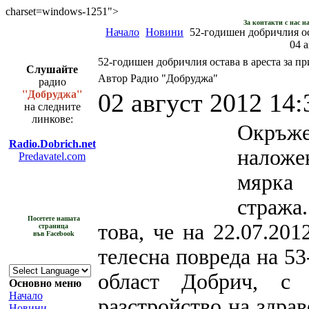
charset=windows-1251">
За контакти с нас н
Начало
Новини
52-годишен добричлия ос
04 а
52-годишен добричлия остава в ареста за п
Слушайте
Автор Радио "Добруджа"
радио
''Добруджа''
02 август 2012 14:
на следните
линкове:
Окръж
Radio.Dobrich.net
наложе
Predavatel.com
мярка
стража
Посетете нашата
това, че на 22.07.201
страница
във Facebook
телесна повреда на 53
област Добрич, с 
Основно меню
Начало
разстройство на здрав
Новини