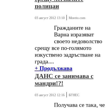
полицаи
|
03 август 2012 13:10
Moreto.com
Гражданите на
Варна изразяват
своето недоволство
срещу все по-голямото
изкуствено задръстване на
града....
+ Продължава
ДАНС се занимава с
мандри!?!
|
03 август 2012 12:16
БГНЕС
Получава се така, че