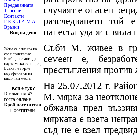
Предаванията
случаят е опасен рец
Търсене
Контакти
разследването той 
Р Е К Л А М А
Връзки
нанесъл удари с вила н
Виц на деня
Съби М. живее в гр
Жена се оплаква на
своя приятелка:-
семеен е, безраб
Изобщо не мога да
науча мъжа си на ред.
престъпления против 
Всеки път крие
портфейла си на
различни места!
На 25.07.2012 г. Рай
Кой е тук?
В момента 47
М. мярка за неотклон
госта онлайн
Брой посетители
обжалва пред въззив
Посетители
мярката е взета непр
съд не е взел предви