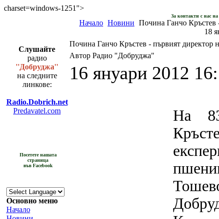
charset=windows-1251">
За контакти с нас н
Начало
Новини
Почина Ганчо Кръстев -
18 я
Почина Ганчо Кръстев - първият директор 
Слушайте
Автор Радио "Добруджа"
радио
''Добруджа''
16 януари 2012 16
на следните
линкове:
Radio.Dobrich.net
Predavatel.com
На 83
Кръс
експе
Посетете нашата
страница
пшени
във Facebook
Тошев
Добруд
Основно меню
Начало
Новини