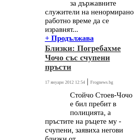
за държавните
служители на ненормирано
работно време да се
изравнят...
+ Продължава
Близки: Погребахме
Чочо със счупени
пръсти
|
17 януари 2012 12:54
Frognews.bg
Стойчо Стоев-Чочо
е бил пребит в
полицията, а
пръстите на ръцете му -
счупени, заявиха негови
близки от...