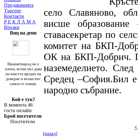
Кръст
Предаванията
село Славяново, об
Търсене
Контакти
висше образование
Р Е К Л А М А
Връзки
ставасекретар по сел
Виц на деня
комитет на БКП-Добр
ОК на БКП-Добрич.
Нашиятнарод не е
наземеделието. Сле
алчен, всеки път дава
на властта кредит на
Средец –София.Бил е 
доверие и всеки път
самси го плаща.
народно събрание.
Кой е тук?
В момента 46
госта онлайн
Брой посетители
Посетители
<
[назад]