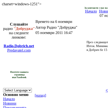
charset=windows-1251">
За контакти с нас н
Начало
Нови
07 н
Времето на 6 ноември
Слушайте
Автор Радио "Добруджа"
радио
''Добруджа''
05 ноември 2011 16:47
на следните
линкове:
През следващот
Radio.Dobrich.net
Изток. Минимал
в Добрич бе 15 
Predavatel.com
Посетете нашата
страница
във Facebook
<
Основно меню
[назад]
Начало
Новини
Предаванията