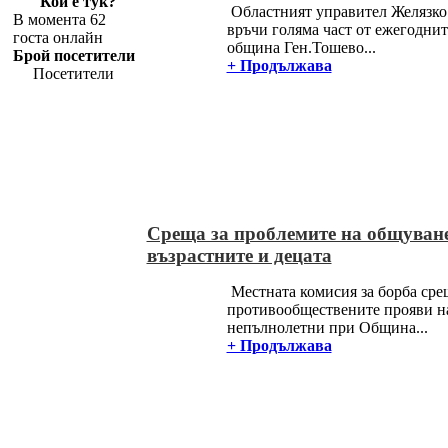
Кой е тук?
Областният управител Желязко
В момента 62
връчи голяма част от ежегоднит
госта онлайн
община Ген.Тошево...
Брой посетители
+ Продължава
Посетители
Среща за проблемите на общуван
възрастните и децата
Местната комисия за борба сре
противообществените прояви н
непълнолетни при Община...
+ Продължава