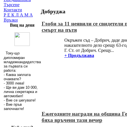
Търсене
Контакти
Добруджа
Р Е К Л А М А
Връзки
Глоби за 11 неявили се свидетели п
Виц на деня
смърт на пътя
Окръжен съд – Добрич, даде дне
наказателното дело срещу 63-г
Г. Ст. от Добрич. Срещу...
Току-що
+ Продължава
дипломиран
младежкандидатства
за първата си
работа:
- Каква заплата
очаквате?
- 3000 лева!
- Ще ви дам 10 000,
лична секретарка и
автомобил!
- Вие се шегувате!
- Вие пръв
запoчнахте!
Ежегодните награди на община Г
бяха връчени тази вечер