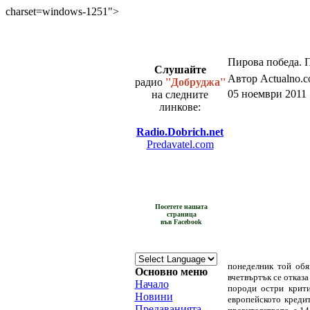
charset=windows-1251">
Пирова победа. 
Слушайте
Автор Actualno.
радио
''Добруджа''
05 ноември 2011 
на следните
линкове:
Radio.Dobrich.net
Predavatel.com
Посетете нашата
страница
във Facebook
понеделник той обя
Основно меню
вчетвъртък се отказ
Начало
породи остри крит
Новини
европейското креди
Предаванията