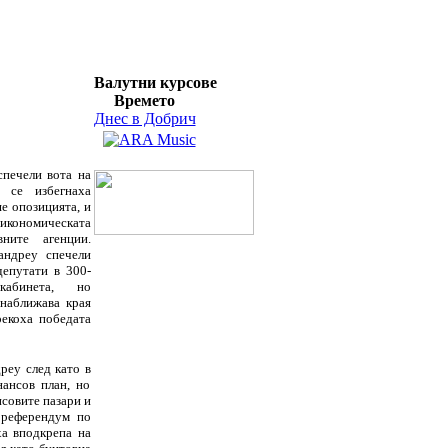
Валутни курсове
Времето
Днес в Добрич
печели вота на
 се избегнаха
е опозицията, и
икономическата
вните агенции.
андреу спечели
депутати в 300-
кабинета, но
наближава края
рекоха победата
реу след като в
ансов план, но
нсовите пазари и
 референдум по
ха вподкрепа на