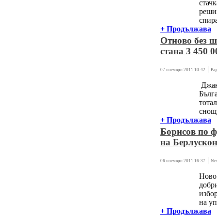
стач
реших
спира
+ Продължава
Отново без ш
стана 3 450 0
|
07 ноември 2011 10:42
Ра
Джакп
Бълг
тотал
снощн
+ Продължава
Борисов по ф
на Берлуско
|
06 ноември 2011 16:37
Ne
Ново 
добри
избор
на уп
+ Продължава