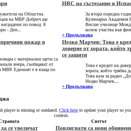
ври
HRC на състезание в Испа
ужители на Областна
За втора поредна годи
кция на МВР Добрич ще
Кулинарна Академия 
 наградени по повод 8
Висше училище Межд
ри - Ден...
колеж участва във фина
+ Продължава
 причини пожар в
Недко Марчев: Това е кре
доверие от хората, който т
се защити
ожара с материални щети са
кнали вчера, съобщават от
Това е кредит на довер
 МВР. Единият е в къща по
хората, който трябва д
Това каза за радио „Д
Недко Марчев,...
+ Продължава
джа
 player is missing or outdated.
Click here
to update your player so you
content.
Страната
Светът
да се увеличат
Повдигнати са нови обвинен