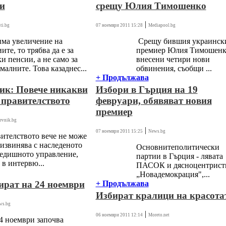
и
срещу Юлия Тимошенко
|
ti.bg
07 ноември 2011 15:28
Mediapool.bg
има увеличение на
Срещу бившия украинск
ите, то трябва да е за
премиер Юлия Тимошенк
и пенсии, а не само за
внесени четири нови
алните. Това казаднес...
обвинения, съобщи ...
+ Продължава
ик: Повече никакви
Избори в Гърция на 19
 правителството
февруари, обявяват новия
премиер
evnik.bg
|
07 ноември 2011 15:25
News.bg
ителството вече не може
 извинява с наследеното
Основнитеполитически
редишното управление,
партии в Гърция - лявата
 в интервю...
ПАСОК и дясноцентрист
„Новадемокрация",...
ират на 24 ноември
+ Продължава
Избират кралици на красота
ws.bg
|
06 ноември 2011 12:14
Moreto.net
4 ноември започва