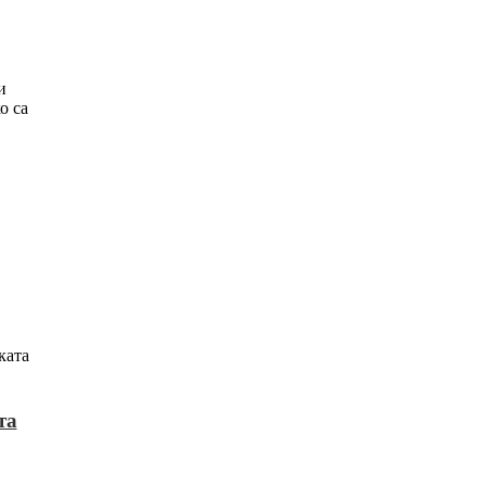
и
о са
ката
та