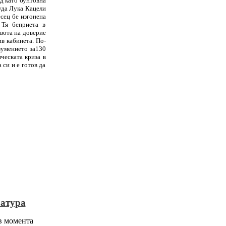
д като бунтовна
уда Лука Кацели
сец бе изгонена
 Тя беприета в
 вота на доверие
в кабинета. По-
зумението за130
ческата криза в
 си и е готов да
атура
 в момента