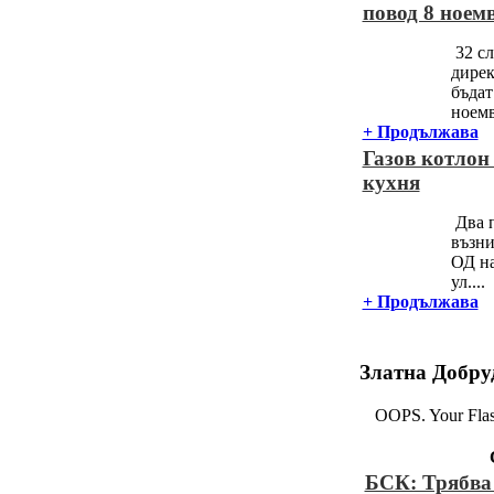
повод 8 ноем
32 сл
дире
бъдат
ноемв
+ Продължава
Газов котлон
кухня
Два п
възни
ОД на
ул....
+ Продължава
Златна Добру
OOPS. Your Flash
БСК: Трябва 