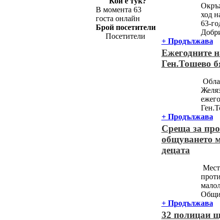
Кой е тук?
Окръж
В момента 63
ход н
госта онлайн
63-го
Брой посетители
Добри
Посетители
+ Продължава
Ежегодните н
Ген.Тошево б
Облас
Желяз
ежего
Ген.Т
+ Продължава
Среща за про
общуването м
децата
Местн
проти
малол
Общин
+ Продължава
32 полицаи щ