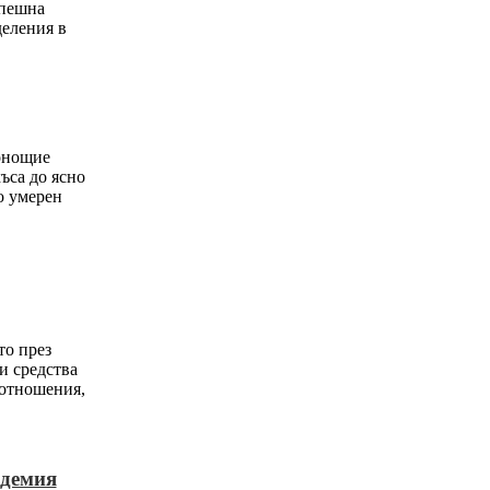
спешна
еления в
онощие
ъса до ясно
о умерен
то през
и средства
оотношения,
адемия