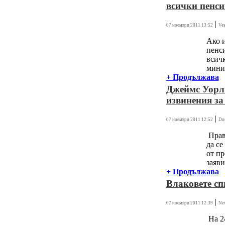
всички пенси
|
07 ноември 2011 13:52
Ves
Ако 
пенси
всичк
миним
+ Продължава
Джеймс Уорл
извинения за
|
07 ноември 2011 12:52
Dn
Прав
да се
от п
заяви
+ Продължава
Влаковете сп
|
07 ноември 2011 12:39
Ne
На 2