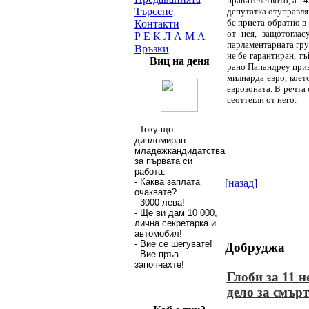
правителството, а 14
Търсене
депутатка отуправля
бе приета обратно в
Контакти
от нея, защотогла
Р Е К Л А М А
парламентарната груп
Връзки
не бе гарантиран, т
Виц на деня
рано Папандреу приз
милиарда евро, коет
еврозоната. В речта 
сеоттегли от него.
Току-що
дипломиран
младежкандидатства
за първата си
работа:
- Каква заплата
[назад]
очаквате?
- 3000 лева!
- Ще ви дам 10 000,
лична секретарка и
автомобил!
- Вие се шегувате!
Добруджа
- Вие пръв
запoчнахте!
Глоби за 11 н
дело за смърт