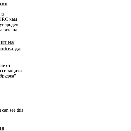
ния
на
HRC към
ународен
лите на...
дит на
рябва да
ие от
а се защити.
обруджа”
 can see this
ия