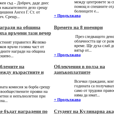
между центровете за 
ен съд – Добрич, даде днес
помощ и спешните отд
а наказателното дело срещу
болниците е...
дишиня Ангел Г. Ст. от
+ Продължава
ч. Срещу...
агради на община
Времето на 8 ноември
яха връчени тази вечер
През следващото ден
облачността ще се разк
тният управител Желязко
време. Ще духа слаб д
ков връчи голяма част от
вятър от...
дните награди на община
+ Продължава
ошево...
блемите на
Облекчения в полза на
ежду възрастните и
данъкоплатците
Всички граждани, кои
годината са получавал
ата комисия за борба срещу
само от трудови прав
вообществените прояви на
няма да имат...
етни и непълнолетни при
+ Продължава
а...
е бъдат наградени по
Студент на Кулинарна ак