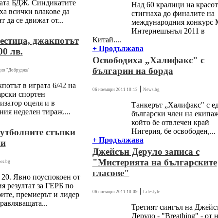
ката БДЖ. Синдикатите
Над 60 кралици на красот
а всички влакове да
стигнаха до финалите на
т да се движат от...
международния конкурс 
Интернешънъл 2011 в
естица, джакпотът
Китай....
+ Продължава
00 лв.
Освободиха „Халифакс" с
българин на борда
дио "Добруджа"
отът в играта 6/42 на
|
06 ноември 2011 10:12
News.bg
арски спортен
изатор оцеля и в
Танкерът „Халифакс" с е
ия неделен тираж....
български член на екипаж
който бе отвлечен край
утболните стъпки
Нигерия, бе освободен,...
+ Продължава
ни
Джейсън Деруло записа с
"Мистерията на българските
ws.bg
гласове"
20. Явно поуспокоен от
я резултат за ГЕРБ по
|
06 ноември 2011 10:09
Lifestyle
ите, премиерът и лидер
равляващата...
Третият сингъл на Джейс
Деруло - "Breathing" - от 