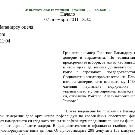
За контакти с нас на телефони:
редакция -
, ,
реклама -
,
Начало
07 ноември 2011 18:34
Папандреу оцеля!
com
11:04
Гръцкият премиер Георгиос Папандреу с
доверие в парламента.
По тозиначин
предсрочните избори, за които настояваш
коитои щяха да влошат допълнително 
криза в еврозоната, предадохасвето
Социалистическотоправителство на Пап
вота на доверие, като всичките му 153
членния парламент подкрепиха 
управлението му катопремиер изглежда 
си, отбелязва Ройтерс.
Анализаторитена
"пирова".
Вотът надоверие бе поискан от Папанд
ви намерение дасе организира референдум по европейския спасителен фин
а от намерението си след като планът за референдум предизвикапаника на фина
ики от европейските лидери.
Вчераправителството официално съобщи, че
тноспоразумение няма да има. От присъстващите 298 депутати 153 гласува