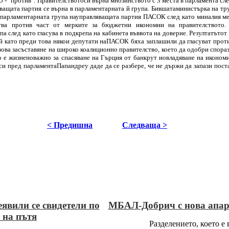
5 - "против".
Правителствотоси върна мнозинството с 3 места в парламента сле
ващата партия се върна в парламентарната й група.
Бившатаминистърка на тр
 парламентарната група науправляващата партия ПАСОК след като миналия ме
сува против част от мерките за бюджетни икономии на правителството.
а след като гласува в подкрепа на кабинета въввота на доверие.
Резултатътот
ъй като преди това някои депутати наПАСОК бяха заплашили да гласуват проти
ова засъставяне на широко коалиционно правителство, което да одобри спора
о е жизненоважно за спасяване на Гърция от банкрут иовладяване на икономи
си пред парламентаПапандреу даде да се разбере, че не държи да запази поста
< Предишна
Следваща >
еявили се свидетели по
МБАЛ-Добрич с нова апар
 на пътя
Разделението, което е