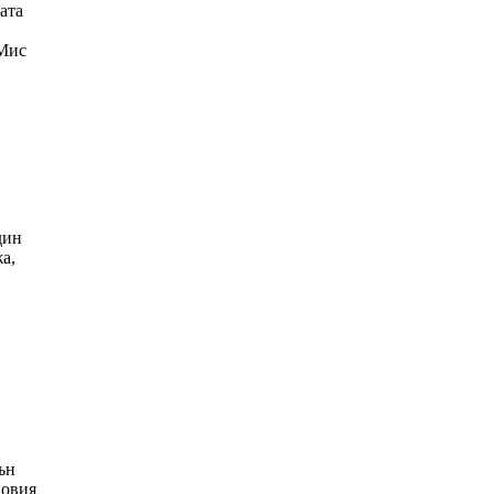
ата
Мис
дин
а,
ън
новия