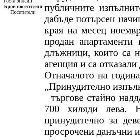
госта онлайн
публичните изпълнит
Брой посетители
Посетители
дабъде потърсен начи
края на месец ноемв
продан апартаменти
длъжници, които са 
агенция и са отказали
Отначалото на година
„Принудително изпъл
търгове стайно надд
700 хиляди лева. 
принудително за дев
просрочени данъчни и