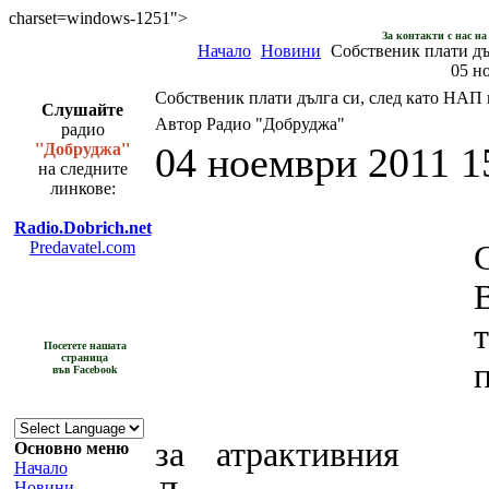
charset=windows-1251">
За контакти с нас н
Начало
Новини
Собственик плати дъ
05 н
Собственик плати дълга си, след като НАП 
Слушайте
Автор Радио "Добруджа"
радио
''Добруджа''
04 ноември 2011 1
на следните
линкове:
Radio.Dobrich.net
Predavatel.com
Посетете нашата
страница
във Facebook
за атрактивния
и
Основно меню
Начало
Новини