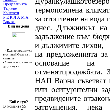
Дуранкулашкотоезе
Предаванията
термопомпена климат
Търсене
Контакти
за отопление на вода 
Р Е К Л А М А
Връзки
днес. Длъжникът н
Виц на деня
задължение към бюдж
и дължимите лихви,
- Келнер,имам муха
на предложенията за 
в супата! Моля да я
смените!
основание на п
- Съжалявам, нямаме
други мухи.
отменятпродажбата.
НАП Варна съветват 
или осигурителни за
предвидените отзакон
Кой е тук?
затруднения, нека
В момента 55