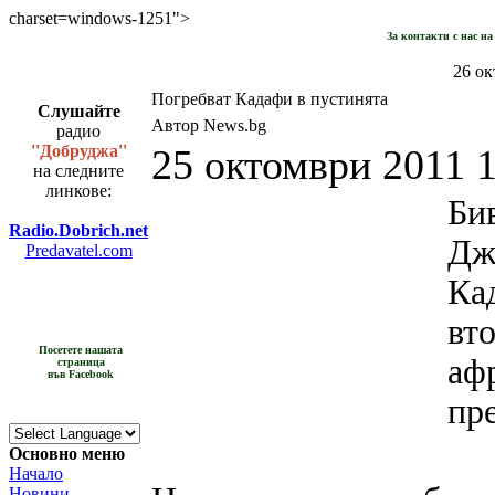
charset=windows-1251">
За контакти с нас н
26 ок
Погребват Кадафи в пустинята
Слушайте
Автор News.bg
радио
''Добруджа''
25 октомври 2011 
на следните
линкове:
Б
Radio.Dobrich.net
Д
Predavatel.com
Ка
вт
Посетете нашата
аф
страница
във Facebook
пр
Основно меню
Начало
Новини