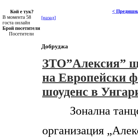
< Предишн
Кой е тук?
В момента 58
[назад]
госта онлайн
Брой посетители
Посетители
Добруджа
ЗТО”Алексия” щ
на Европейски ф
шоуденс в Унгар
Зонална танц
организация „Алек