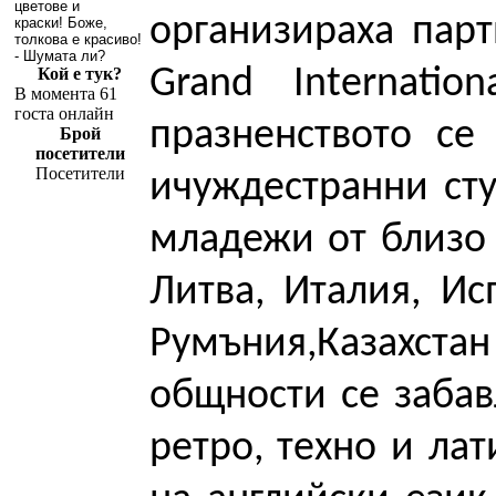
цветове и
организираха пар
краски! Боже,
толкова е красиво!
- Шумата ли?
Grand Internati
Кой е тук?
В момента 61
госта онлайн
празненството се
Брой
посетители
Посетители
ичуждестранни сту
младежи от близо 
Литва, Италия, Ис
Румъния,Казахста
общности се забав
ретро, техно и ла