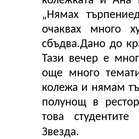
колежката и Ана 
„Нямах търпение
очаквах много х
сбъдва.Дано до кр
Тази вечер е мног
още много темати
колежа и нямам т
полунощ в ресто
това студентите
Звезда.