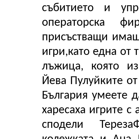
събитието и упр
операторска фи
присъстващи имаш
игри,като една от 
лъжица, която и
Йева Пулуйките от
България умеете д
харесаха игрите с 
сподели Терез