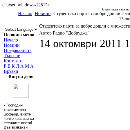
charset=windows-1251">
За контакти с нас н
Начало
Новини
Студентско парти за добре дошли с м
15 ок
Студентско парти за добре дошли с множеств
Автор Радио "Добруджа"
Основно меню
14 октомври 2011 1
Начало
Новини
Предаванията
Търсене
Контакти
Р Е К Л А М А
Връзки
Виц на деня
-
Господин
таксиметров
шофьор, вижте
колко красиви са
есенните листа!
Във всякакви