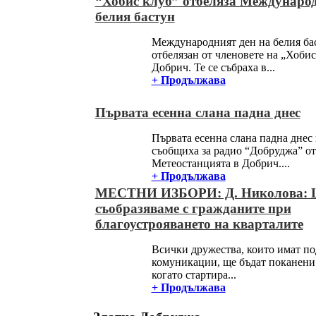
“Хобис клуб” отбеляза Международ
белия бастун
Международният ден на белия ба
отбелязан от членовете на „Хобис
Добрич. Те се събраха в...
+ Продължава
Първата есенна слана падна днес
Първата есенна слана падна днес 
съобщиха за радио “Добруджа” от
Метеостанцията в Добрич....
+ Продължава
МЕСТНИ ИЗБОРИ: Д. Николова: Щ
съобразяваме с гражданите при
благоустрояването на кварталите
Всички дружества, които имат п
комуникации, ще бъдат поканени 
когато стартира...
+ Продължава