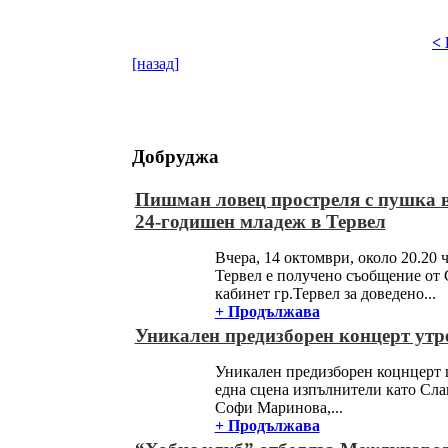
<
[назад]
Добруджа
Пишман ловец простреля с пушка в
24-годишен младеж в Тервел
Вчера, 14 октомври, около 20.20 ч
Тервел е получено съобщение от
кабинет гр.Тервел за доведено...
+ Продължава
Уникален предизборен концерт утр
Уникален предизборен коцнцерт 
една сцена изпълнители като Сла
Софи Маринова,...
+ Продължава