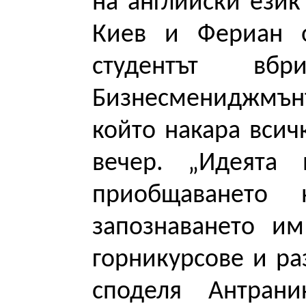
на английски ези
Киев и Фериан о
студентът вб
Бизнесмениджмъ
който накара всич
вечер.
„Идеята 
приобщаването н
запознаването им
горникурсове и ра
споделя Антрани