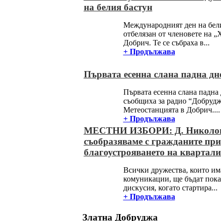
на белия бастун
Международният ден на бели
отбелязан от членовете на „
Добрич. Те се събраха в...
+ Продължава
Първата есенна слана падна дн
Първата есенна слана падна 
съобщиха за радио “Добрудж
Метеостанцията в Добрич....
+ Продължава
МЕСТНИ ИЗБОРИ: Д. Николов
съобразяваме с гражданите при
благоустрояването на квартали
Всички дружества, които им
комуникации, ще бъдат пок
дискусия, когато стартира...
+ Продължава
Златна Добруджа