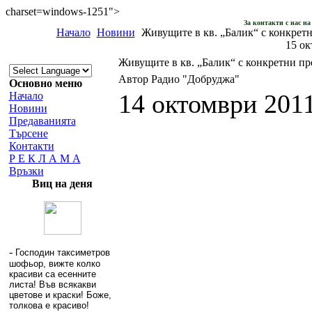
charset=windows-1251">
За контакти с нас н
Начало
Новини
Живущите в кв. „Балик“ с конкретн
15 ок
Живущите в кв. „Балик“ с конкретни пр
Автор Радио "Добруджа"
Основно меню
14 октомври 2011
Начало
Новини
Предаванията
Търсене
Контакти
Р Е К Л А М А
Връзки
Виц на деня
-
Господин таксиметров
шофьор, вижте колко
красиви са есенните
листа! Във всякакви
цветове и краски! Боже,
толкова е красиво!