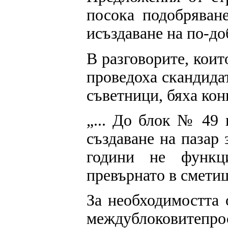
посока подобрява
исъздаване на по-до
В разговорите, кои
проведоха скандида
съветници, бяха ко
„... До блок № 49
създаване на пазар 
години не функци
превърнато в сметищ
За необходимостта 
междублоковитеп