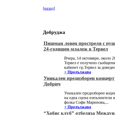
[назад]
Добруджа
Пишман ловец простреля с пуш
24-годишен младеж в Тервел
Вчера, 14 октомври, около 20
Тервел е получено съобщен
кабинет гр.Тервел за доведен
+ Продължава
Уникален предизборен концерт 
Добрич
Уникален предизборен коцн
на една сцена изпълнители к
фолка Софи Маринова,...
+ Продължава
“Хобис клуб” отбеляза Междун