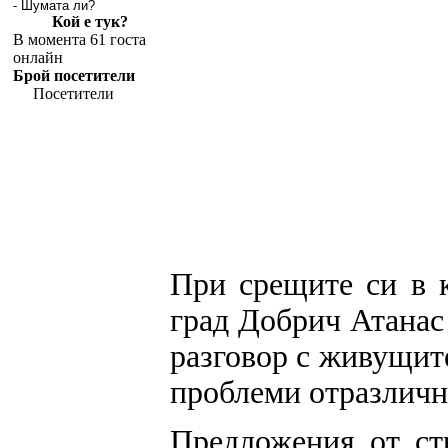
- Шумата ли?
Кой е тук?
В момента 61 госта
онлайн
Брой посетители
Посетители
При срещите си в 
град Добрич Атанас
разговор с живущит
проблеми отразличн
Предложения от ст