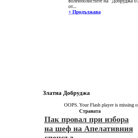
волейболистите на "Добруджа 07
от...
+ Продължава
Златна Добруджа
OOPS. Your Flash player is missing o
Страната
Пак провал при избора
на шеф на Апелативния
спецсъд