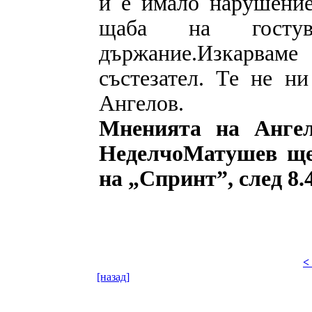
и е имало нарушение
щаба на гостув
държание.Изкарвам
състезател. Те не ни
Ангелов.
Мненията на Ангел
НеделчоМатушев ще 
на „Спринт”, след 8.4
<
[назад]