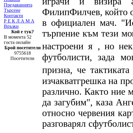
играчи и визира 
Предаванията
ФилипФилчев, който о
Търсене
Контакти
в официален мач. "И
Р Е К Л А М А
Връзки
търпение към тези мо
Кой е тук?
В момента 52
госта онлайн
настроени
я
, но не
Брой посетители
9755618
футболисти, зада
мо
Посетители
призна, че тактикат
изчакватгрешка на пр
различно. Както ние 
да загубим", каза Ан
относно червения кар
разговарял сфутболист