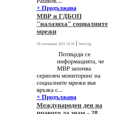
Рашков....
+ Продължава
МВР и ГДБОП
"налазиха" социалните
мрежи
|
28 септември 2011 14:50
News.bg
Потвърди се
информацията, че
МВР започва
сериозен мониторинг на
социалните мрежи във
връзка с...
+ Продължава
Международен ден на
правото да знам - 28