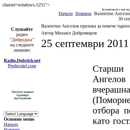
charset=windows-1251">
За контакти с нас н
Начало
Новини
Валентин Ангелов
30 се
Валентин Ангелов призова за повече търпе
Слушайте
Автор Михаил Добромиров
радио
''Добруджа''
25 септември 2011
на следните
линкове:
Radio.Dobrich.net
Predavatel.com
Старши 
Ангел
вчераш
Посетете нашата
страница
(Помори
във Facebook
отбора п
като гос
Основно меню
Начало
Новини