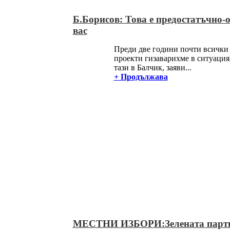
Б.Борисов: Това е предостатъчно-о
вас
Преди две години почти всички
проекти гизаварихме в ситуация
тази в Балчик, заяви...
+ Продължава
МЕСТНИ ИЗБОРИ:Зелената парт