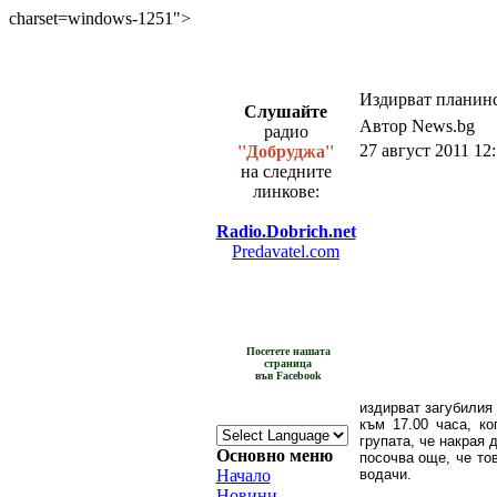
charset=windows-1251">
Издирват планинс
Слушайте
Автор News.bg
радио
27 август 2011 12
''Добруджа''
на следните
линкове:
Radio.Dobrich.net
Predavatel.com
Посетете нашата
страница
във Facebook
издирват загубилия 
към 17.00 часа, ко
групата, че накрая 
Основно меню
посочва още, че то
Начало
водачи.
Новини