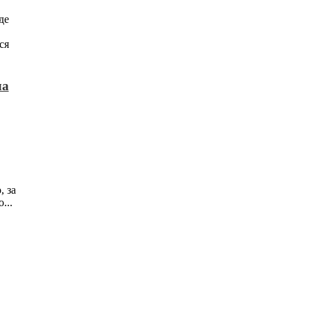
де
ся
ла
, за
...