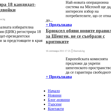
Най-новата операционна
ра 18 кандидат-
система на Microsoft ще да
 двойки
интересен избор на
потребителите, що се отна
es.bg
до...
+ Продължава
алната избирателна
Брюксел обяви новите прави
ия (ЦИК) регистрира 18
за Шенген, не се съобрази с
дат-президентски
и за предстоящите в края
критиките
|
16 септември 2011 17:25
Dnevnik.bg
Европейската комисията
предложи да укрепи
шенгенското пространство
да се гарантира свободното
+ Продължава
Начало
Новини
Блог-новини
Търсене
Контакти