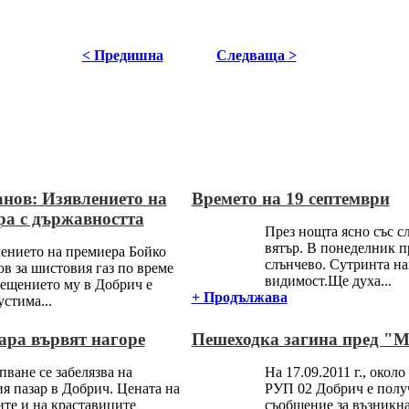
< Предишна
Следваща >
нов: Изявлението на
Времето на 19 септември
ра с държавността
През нощта ясно със с
вятър. В понеделник 
ението на премиера Бойко
слънчево. Сутринта н
в за шистовия газ по време
видимост.Ще духа...
сещението му в Добрич е
+ Продължава
стима...
ара вървят нагоре
Пешеходка загина пред "М
ване се забелязва на
На 17.09.2011 г., около
я пазар в Добрич. Цената на
РУП 02 Добрич е полу
ите и на краставиците
съобщение за възникна