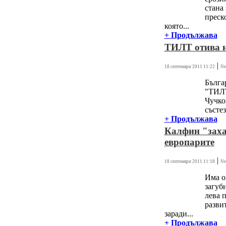
стана
преск
която...
+ Продължава
ТИЛТ отива н
|
18 септември 2011 11:22
Ne
Бълга
"ТИЛТ
Чучко
състез
+ Продължава
Калфин "заха
европарите
|
18 септември 2011 11:18
Ne
Има о
загуб
лева 
разви
заради...
+ Продължава