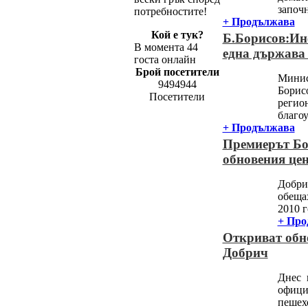
започн
потребностите!
+ Продължава
Кой е тук?
Б.Борисов:Ин
В момента 44
една държава
госта онлайн
Брой посетители
Минис
9494944
Борис
Посетители
регио
благоу
+ Продължава
Премиерът Бо
обновения це
Добри
обеща
2010 г
+ Про
Откриват обн
Добрич
Днес в
офици
пешех