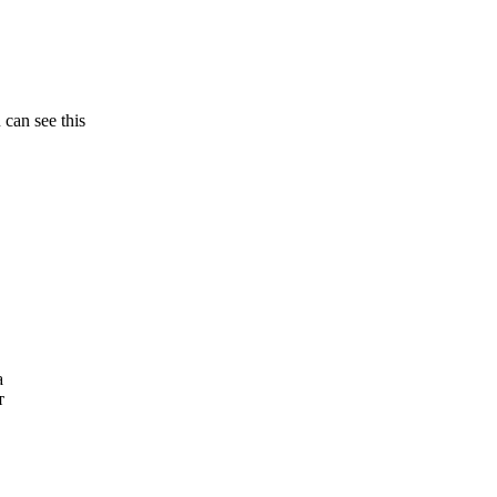
 can see this
а
т