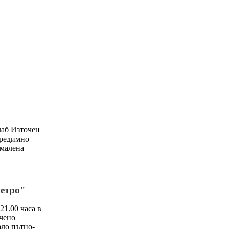
лаб Източен
предимно
амалена
етро"
 21.00 часа в
чено
ло пътно-