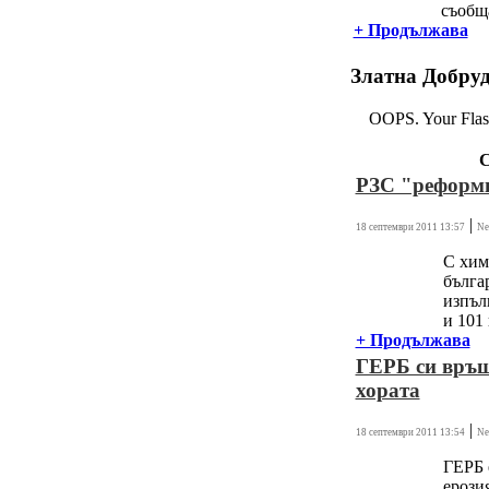
съобща
+ Продължава
Златна Добру
OOPS. Your Flash
С
РЗС "реформи
|
18 септември 2011 13:57
Ne
С хим
бълга
изпъл
и 101 
+ Продължава
ГЕРБ си връщ
хората
|
18 септември 2011 13:54
Ne
ГЕРБ 
ерози