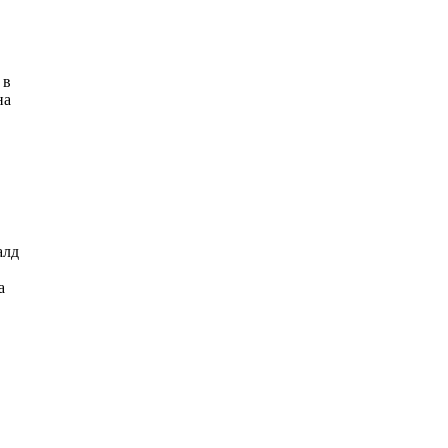
 в
на
алд
а