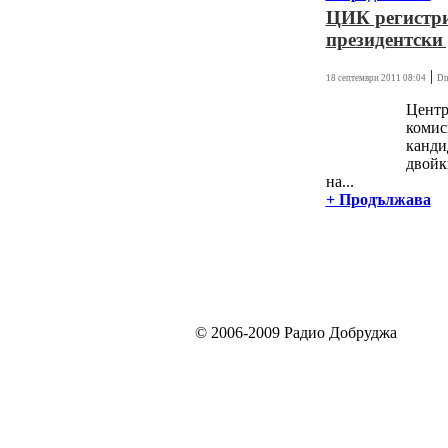
ЦИК регистри
президентски
|
18 септември 2011 08:04
Dn
Центр
комис
канди
двойк
на...
+ Продължава
© 2006-2009 Радио Добруджа