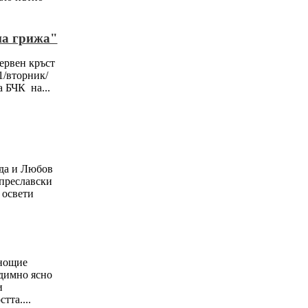
а грижа"
ервен кръст
1/вторник/
а БЧК на...
жда и Любов
преславски
 освети
нощие
едимно ясно
и
тта....