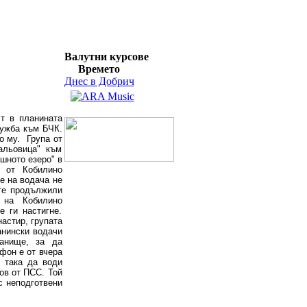
Валутни курсове
Времето
Днес в Добрич
т в планината
лужба към БЧК.
о му. Група от
альовица" към
шното езеро" в
 от Кобилино
е на водача не
ите продължили
 на Кобилино
е ги настигне.
астир, групата
анински водачи
анище, за да
фон е от вчера
ч така да води
ов от ПСС. Той
с неподготвени