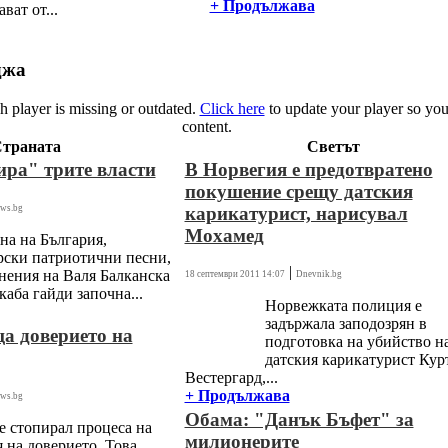
+ Продължава
ват от...
джа
 player is missing or outdated.
Click here
to update your player so you
content.
траната
Светът
ра" трите власти
В Норвегия е предотвратено
покушение срещу датския
ws.bg
карикатурист, нарисувал
Мохамед
на на България,
рски патриотични песни,
|
нения на Валя Балканска
18 септември 2011 14:07
Dnevnik.bg
каба гайди започна...
Норвежката полиция е
задържала заподозрян в
а доверието на
подготовка на убийство н
датския карикатурист Кур
Вестергард,...
+ Продължава
ws.bg
Обама: "Данък Бъфет" за
е стопирал процеса на
милионерите
я на доверието. Това