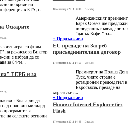
 ясно по време на
|
онференция в БТА, на
18 септември 2011 08:06
News.bg
Американският президент
Барак Обама ще предложи
а Оскарите
понеделник въвеждането 
"данък Бъфет" за...
ws.bg
+ Продължава
ЕС предаде на Загреб
рският игрален филм
присъединителния договор
" на режисьора Виктор
в-син е избран да се
ава за 84-те...
|
17 септември 2011 14:51
Vesti.bg
Премиерът на Полша Дон
па" ГЕРБ и за
Туск, чиято страна е
ротационен председател н
Евросъюза, предаде на
ws.bg
хърватския...
+ Продължава
пасност България да
Новият Internet Explorer без
и над половин милиард
Flash
по програмите за
тие на селските региони
|
17 септември 2011 14:45
Dnes.bg