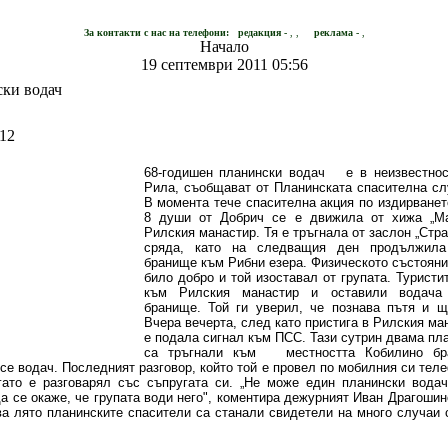
За контакти с нас на телефони:
редакция -
, ,
реклама -
,
Начало
19 септември 2011 05:56
ки водач
:12
68-годишен планински водач
е в неизвестнос
Рила, съобщават от Планинската спасителна с
В момента тече спасителна акция по издирванет
8 души от Добрич се е движила от хижа „М
Рилския манастир. Тя е тръгнала от заслон „Стра
сряда, като на следващия ден продължила
бранище към Рибни езера. Физическото състояни
било добро и той изоставал от групата. Турист
към Рилския манастир и оставили водача
бранище. Той ги уверил, че познава пътя и щ
Вчера вечерта, след като пристига в Рилския ман
е подала сигнал към ПСС. Тази сутрин двама пл
са тръгнали към
местността Кобилино бр
се водач. Последният разговор, който той е провел по мобилния си теле
гато е разговарял със съпругата си. „Не може един планински вода
да се окаже, че групата води него", коментира дежурният Иван Драгошин
ва лято планинските спасители са станали свидетели на много случаи 