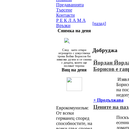
Предаванията
Търсене
Контакти
Р Е К Л А М А
[назад]
Връзки
Снимка на деня
Добруджа
След
като откри
игрището с изкуствена
трева Бойко Борисов
би
няколко дузпи и
се снима
Йордан Йорда
с децата, които ще
ползват терена
Борисов е гав
Виц на деня
Изявл
Борисо
на по
недопу
+ Продължава
Цените на паз
Еврокомунизъм:
От всеки
Поскъп
германец според
есенни
способностите, на
домат
всеки грък според