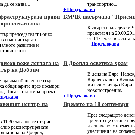
а да се качва...
транспортно...
+ Продължава
фраструктурата прави
БМЧК насърчава "Приемн
 привлекателна
Български младежки Ч
представя на 20.09.201
тър председателят Бойко
от 14 ч. часа в залата н
ов и министърът на
+ Продължава
налното развитие и
стройството...
рисов реже лентата на
В Дропла осветиха храм
нтър на Добрич
В деня на Вяра, Наде
Варненският и Велико
ч да има обновен център
митрополит д-р Кирил
ха общинарите през ноември
новопостроения...
од. Тогава стартира проект...
+ Продължава
дължава
овеният център на
Времето на 18 септември
През следващото дено
времето ще остане пр
 11.30 часа ще се открие
и слънчево, с временн
ално реконструираната
увеличения на облачнос
одна зона на Добрич,