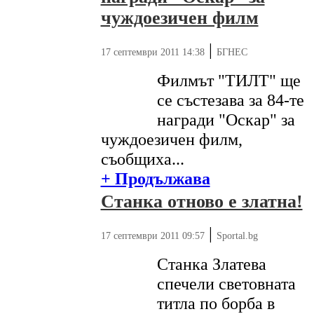
чуждоезичен филм
|
17 септември 2011 14:38
БГНЕС
Филмът "ТИЛТ" ще
се състезава за 84-те
награди "Оскар" за
чуждоезичен филм,
съобщиха...
+ Продължава
Станка отново е златна!
|
17 септември 2011 09:57
Sportal.bg
Станка Златева
спечели световната
титла по борба в