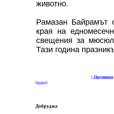
животно.
Рамазан Байрамът с
края на едномесечн
свещения за мюсюл
Тази година празникъ
< Предишна
[назад]
Добруджа